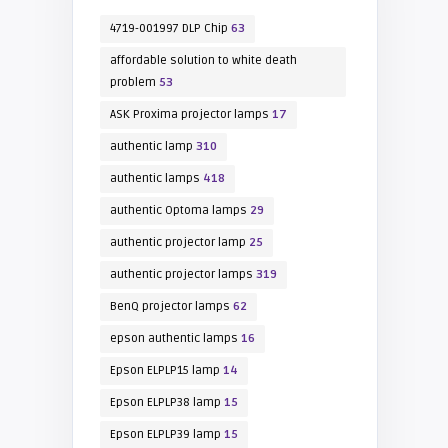
4719-001997 DLP Chip
63
affordable solution to white death
problem
53
ASK Proxima projector lamps
17
authentic lamp
310
authentic lamps
418
authentic Optoma lamps
29
authentic projector lamp
25
authentic projector lamps
319
BenQ projector lamps
62
epson authentic lamps
16
Epson ELPLP15 lamp
14
Epson ELPLP38 lamp
15
Epson ELPLP39 lamp
15