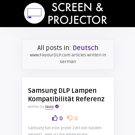
All posts in:
Deutsch
www.FixyourDLP.com articles written in
German
Samsung DLP Lampen
Kompatibilität Referenz
Written by
laura
0
0
Samsung hat eine große Zahl von Kunden
verwirrt…Hier ist die Hintergrund-