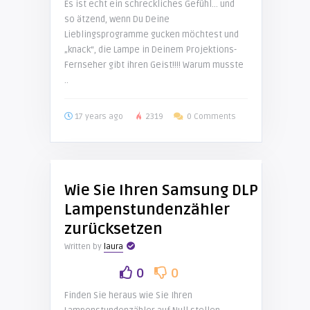
Es ist echt ein schreckliches Gefühl… und
so ätzend, wenn Du Deine
Lieblingsprogramme gucken möchtest und
„knack“, die Lampe in Deinem Projektions-
Fernseher gibt ihren Geist!!!! Warum musste
..
17 years ago
2319
0 Comments
Wie Sie Ihren Samsung DLP
Lampenstundenzähler
zurücksetzen
Written by
laura
0
0
Finden Sie heraus wie Sie Ihren