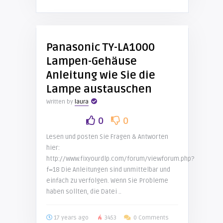
Panasonic TY-LA1000
Lampen-Gehäuse
Anleitung wie Sie die
Lampe austauschen
Written by
laura
0
0
Lesen und posten Sie Fragen & Antworten
hier:
http://www.fixyourdlp.com/forum/viewforum.php?
f=18 Die Anleitungen sind unmittelbar und
einfach zu verfolgen. Wenn Sie Probleme
haben sollten, die Datei ..
17 years ago
3453
0 Comments