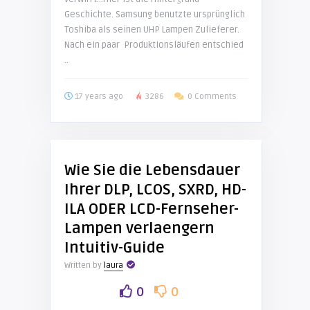
Geschichte. Samsung benutzte ursprünglich
Toshiba als seinen UHP Lampen Zulieferer.
Nach ein paar Produktionsläufen entschied
..
17 years ago
3286
0 Comments
Wie Sie die Lebensdauer
Ihrer DLP, LCOS, SXRD, HD-
ILA ODER LCD-Fernseher-
Lampen verlaengern
Intuitiv-Guide
Written by
laura
0
0