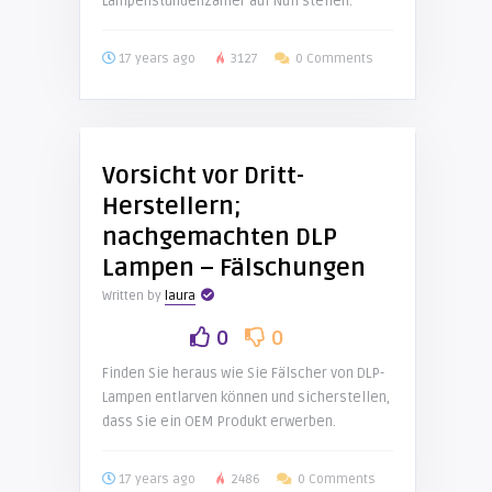
Lampenstundenzähler auf Null stellen.
17 years ago
3127
0 Comments
Vorsicht vor Dritt-
Herstellern;
nachgemachten DLP
Lampen – Fälschungen
Written by
laura
0
0
Finden Sie heraus wie Sie Fälscher von DLP-
Lampen entlarven können und sicherstellen,
dass Sie ein OEM Produkt erwerben.
17 years ago
2486
0 Comments