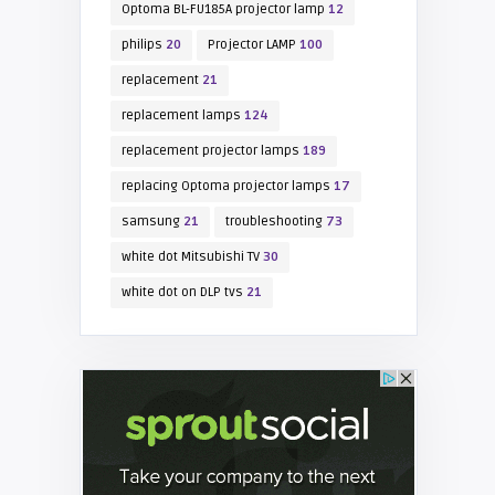
Optoma BL-FU185A projector lamp
12
philips
20
Projector LAMP
100
replacement
21
replacement lamps
124
replacement projector lamps
189
replacing Optoma projector lamps
17
samsung
21
troubleshooting
73
white dot Mitsubishi TV
30
white dot on DLP tvs
21