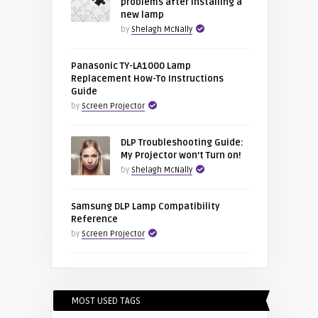
problems after installing a
new lamp
by
Shelagh McNally
Panasonic TY-LA1000 Lamp
Replacement How-To Instructions
Guide
by
Screen Projector
DLP Troubleshooting Guide:
My Projector won’t Turn on!
by
Shelagh McNally
Samsung DLP Lamp Compatibility
Reference
by
Screen Projector
MOST USED TAGS