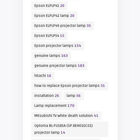
Epson ELPLP41
20
Epson ELPLP42 lamp
20
Epson ELPLP49 projector lamp
35
Epson ELPLP54
15
Epson projector lamps
154
genuine lamps
163
genuine projector lamps
183
hitachi
16
how to replace Epson projector lamps
51
installation
26
lamp
56
Lamp replacement
170
Mitsubishi TV white death solution
41
Optoma BL-FU185A (SP.8EH01GC01)
projector lamp
14