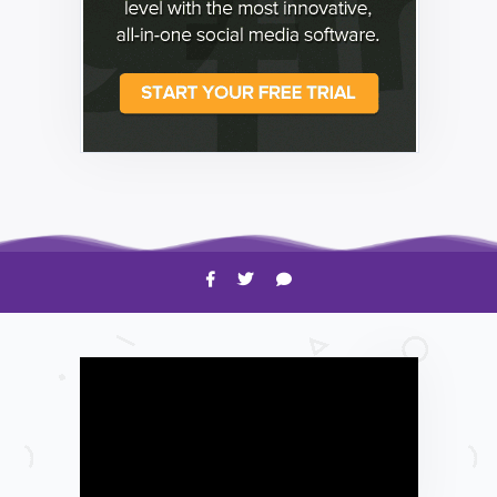
HOW TO
Shelagh McNally
Time to Clean Your Smartphone